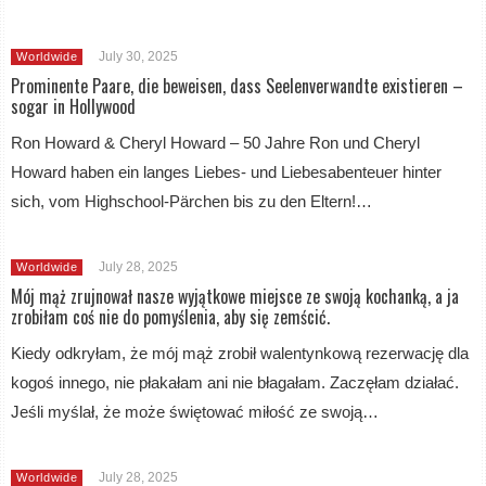
July 30, 2025
Worldwide
Prominente Paare, die beweisen, dass Seelenverwandte existieren –
sogar in Hollywood
Ron Howard & Cheryl Howard – 50 Jahre Ron und Cheryl
Howard haben ein langes Liebes- und Liebesabenteuer hinter
sich, vom Highschool-Pärchen bis zu den Eltern!…
July 28, 2025
Worldwide
Mój mąż zrujnował nasze wyjątkowe miejsce ze swoją kochanką, a ja
zrobiłam coś nie do pomyślenia, aby się zemścić.
Kiedy odkryłam, że mój mąż zrobił walentynkową rezerwację dla
kogoś innego, nie płakałam ani nie błagałam. Zaczęłam działać.
Jeśli myślał, że może świętować miłość ze swoją…
July 28, 2025
Worldwide