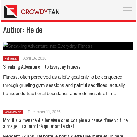
Author:
Heide
April 16, 2026
Fitness
Sneaking Adventure into Everyday Fitness
Fitness, often perceived as a lofty goal only to be conquered
through grueling gym sessions and painful sacrifices, actually
transcends traditional boundaries and redefines itself in…
December 11, 2025
Worldwide
Mon fils a menacé d’aller vivre chez son père à cause d’une voiture,
alors je lui ai montré qui était le chef.
Pendant 22 ans, j’ai porté le poids d’être une mère et un père,